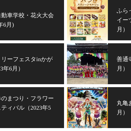
ふら
自動車学校・花火大会
イーツ
3年6月)
月）
リーフェスタinかが
善通寺
23年6月）
月）
春のまつり・フラワー
丸亀
ティバル（2023年5
月）