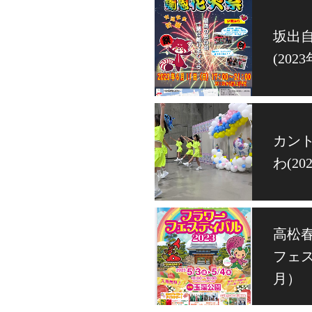
坂出
(202
カント
わ(20
高松
フェス
月）