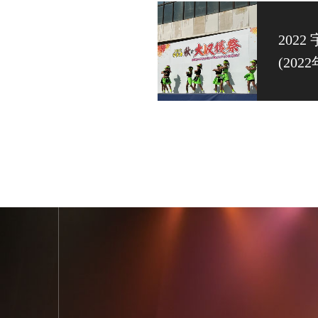
202
(202