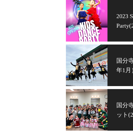
2023 
Part
国分寺
年1月
国分
ット(2