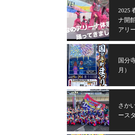
202
ナ開
アリ
国分寺
月）
さか
ースタ