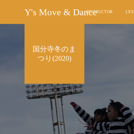
Y's Move & Dance
INSTRUCTOR
LES
国分寺冬のま
つり(2020)