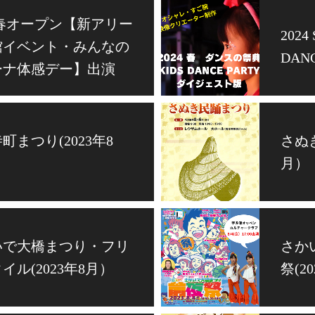
5 春オープン【新アリー
2024
館イベント・みんなの
DANC
ーナ体感デー】出演
町まつり(2023年8
さぬき
月）
いで大橋まつり・フリ
さか
イル(2023年8月）
祭(2