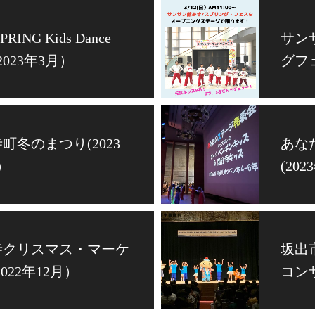
SPRING Kids Dance
サン
y(2023年3月）
グフェ
町冬のまつり(2023
あな
）
(20
寺クリスマス・マーケ
坂出
022年12月）
コンサ