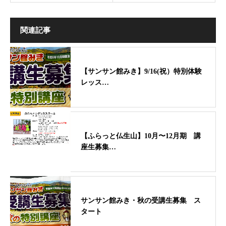
関連記事
【サンサン館みき】9/16(祝）特別体験
レッス…
【ふらっと仏生山】10月〜12月期 講
座生募集…
サンサン館みき・秋の受講生募集 ス
タート