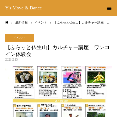
Y's Move & Dance
最新情報
イベント
【ふらっと仏生山】カルチャー講座 ワンコイン体験会
ホーム
イベント
【ふらっと仏生山】カルチャー講座 ワンコ
イン体験会
2023.2.15