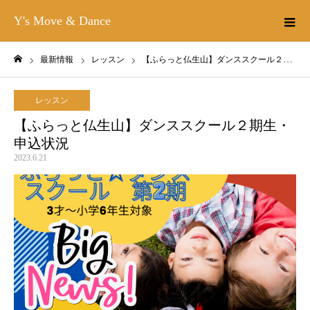
Y's Move & Dance
最新情報
レッスン
【ふらっと仏生山】ダンススクール２期生・申込状況
ホーム
レッスン
【ふらっと仏生山】ダンススクール２期生・
申込状況
2023.6.21