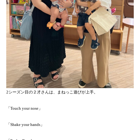
2シーズン目の２才さんは、まねっこ遊びが上手。
「Touch your nose」
「Shake your hands」