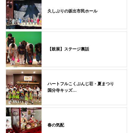
久しぶりの坂出市民ホール
【鼓展】ステージ裏話
ハートフルこくぶんじ荘・夏まつり
国分寺キッズ…
春の気配