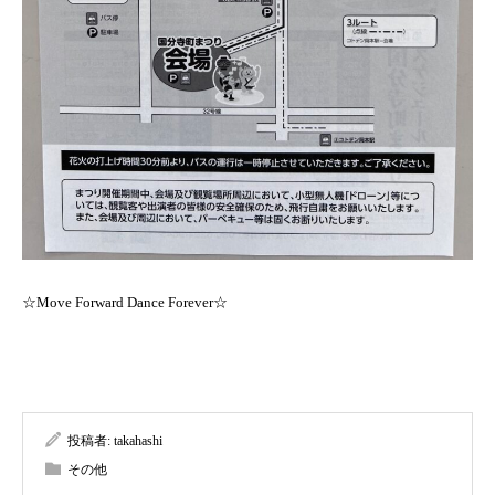
☆Move Forward Dance Forever☆
投稿者:
takahashi
その他