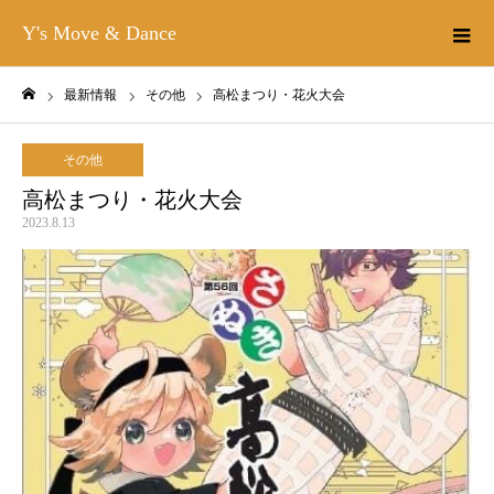
Y's Move & Dance
最新情報
その他
高松まつり・花火大会
ホーム
その他
高松まつり・花火大会
2023.8.13