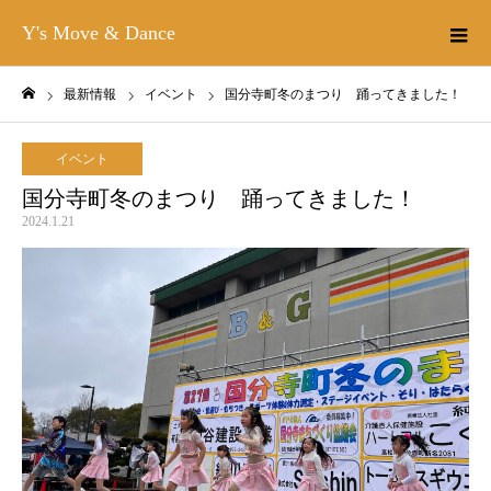
Y's Move & Dance
最新情報
イベント
国分寺町冬のまつり 踊ってきました！
ホーム
イベント
国分寺町冬のまつり 踊ってきました！
2024.1.21