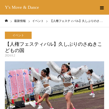
Y's Move & Dance
最新情報
イベント
【人権フェスティバル】久しぶりのさぬきこどもの国
ホーム
イベント
【人権フェスティバル】久しぶりのさぬきこ
どもの国
2024.6.2