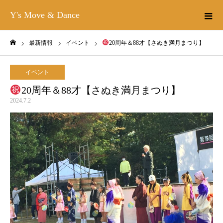
Y's Move & Dance
最新情報
イベント
20周年＆88才【さぬき満月まつり】
ホーム
イベント
20周年＆88才【さぬき満月まつり】
2024.7.2