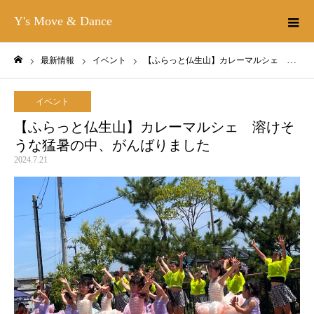
Y's Move & Dance
最新情報
イベント
【ふらっと仏生山】カレーマルシェ 溶けそうな猛暑の中、がんばりました
ホーム
イベント
【ふらっと仏生山】カレーマルシェ 溶けそ
うな猛暑の中、がんばりました
2024.7.21