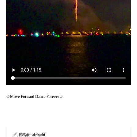
☆Move Forward Dance Forever☆
投稿者:
takahashi