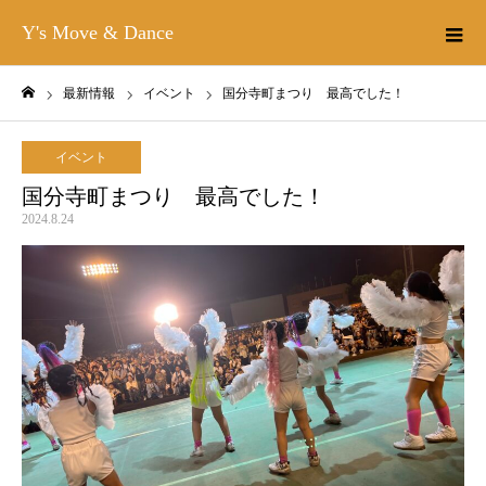
Y's Move & Dance
最新情報
イベント
国分寺町まつり 最高でした！
ホーム
イベント
国分寺町まつり 最高でした！
2024.8.24