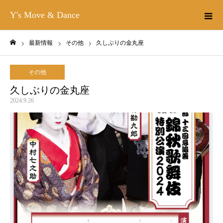
Y's Move & Dance
最新情報
その他
久しぶりの金丸座
ホーム
その他
久しぶりの金丸座
2024.9.26