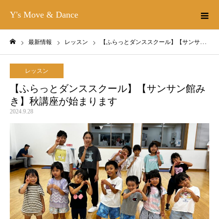
Y's Move & Dance
最新情報
レッスン
【ふらっとダンススクール】【サンサン館みき】秋講座が始まります
ホーム
レッスン
【ふらっとダンススクール】【サンサン館み
き】秋講座が始まります
2024.9.28