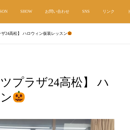
SON
SHOW
お問い合わせ
SNS
リンク
ザ24高松】 ハロウィン仮装レッスン
ツプラザ24高松】 ハ
スン