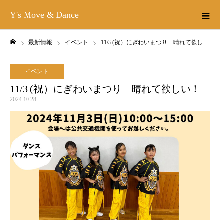
Y's Move & Dance
最新情報
イベント
11/3 (祝）にぎわいまつり 晴れて欲しい！
ホーム
イベント
11/3 (祝）にぎわいまつり 晴れて欲しい！
2024.10.28