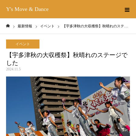
Y's Move & Dance
最新情報
イベント
【宇多津秋の大収穫祭】秋晴れのステージでした
ホーム
イベント
【宇多津秋の大収穫祭】秋晴れのステージで
した
2024.11.5