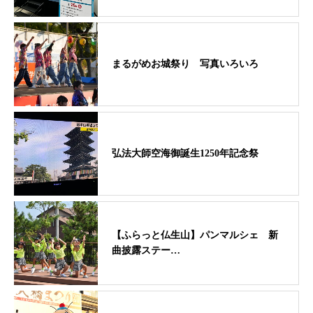
まるがめお城祭り 写真いろいろ
弘法大師空海御誕生1250年記念祭
【ふらっと仏生山】パンマルシェ 新
曲披露ステー…