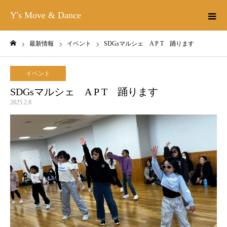
Y's Move & Dance
最新情報
イベント
SDGsマルシェ A P T 踊ります
ホーム
イベント
SDGsマルシェ A P T 踊ります
2025.2.8