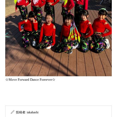
☆Move Forward Dance Foreever☆
投稿者:
takahashi