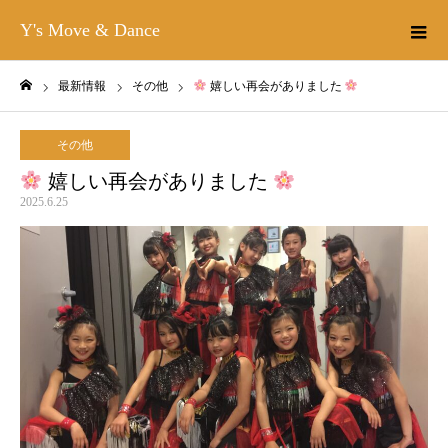
Y's Move & Dance
最新情報
その他
嬉しい再会がありました
ホーム
その他
嬉しい再会がありました
2025.6.25