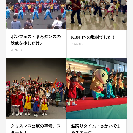
ボンフェス・まろダンスの
KBN TVの取材でした！
映像を少しだけ♪
2026.8.7
2026.8.8
クリスマス公演の準備、ス
盆踊りタイム・さかいでま
タート！
ろステージ