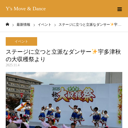
Y's Move & Dance
最新情報
イベント
ステージに立つと立派なダンサー
宇多津秋の大収穫祭より
ホーム
イベント
ステージに立つと立派なダンサー
宇多津秋
の大収穫祭より
2025.11.4