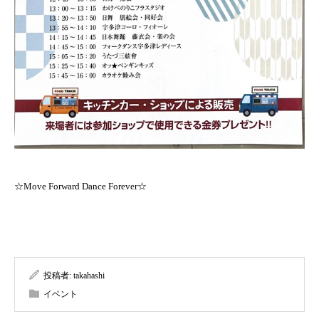
☆Move Forward Dance Forever☆
投稿者:
takahashi
イベント