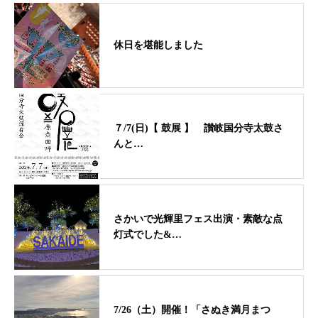
休日を堪能しました
７/7(日)【 鼓展 】 讃岐国分寺太鼓さ
んと…
さかいで光輝里フェス出演・素敵な点
灯式でした&…
7/26（土）開催！「さぬき満月まつ