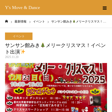
Y's Move & Dance
最新情報
イベント
サンサン館みき
メリークリスマス！イベント出演
ホーム
イベント
サンサン館みき
メリークリスマス！イベン
ト出演
2025.11.20