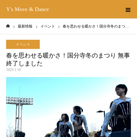
Y's Move & Dance
最新情報
イベント
春を思わせる暖かさ！国分寺冬のまつり 無事終了しました
ホーム
イベント
春を思わせる暖かさ！国分寺冬のまつり 無事
終了しました
2026.1.18