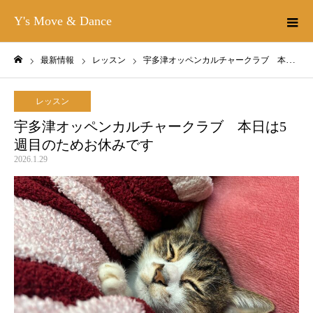
Y's Move & Dance
最新情報
レッスン
宇多津オッペンカルチャークラブ 本日は5週目のためお休みです
ホーム
レッスン
宇多津オッペンカルチャークラブ 本日は5
週目のためお休みです
2026.1.29