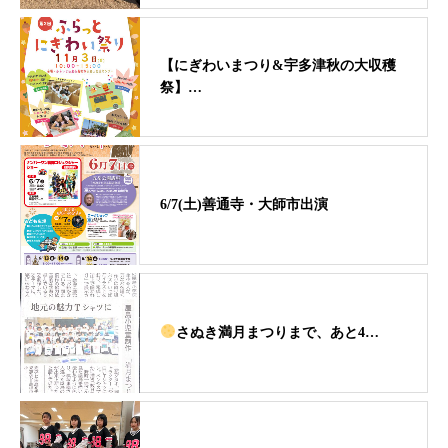
【にぎわいまつり&宇多津秋の大収穫
祭】…
6/7(土)善通寺・大師市出演
さぬき満月まつりまで、あと4…