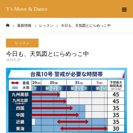
Y's Move & Dance
最新情報
レッスン
今日も、天気図とにらめっこ中
ホーム
レッスン
今日も、天気図とにらめっこ中
2024.8.29