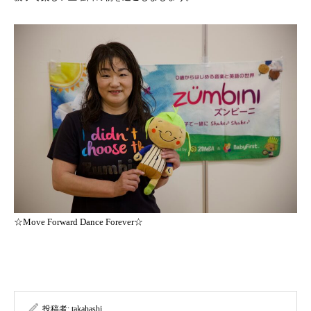
☆Move Forward Dance Forever☆
投稿者:
takahashi