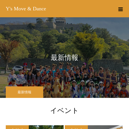
Y's Move & Dance
最新情報
最新情報
イベント