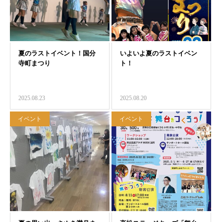
2025.08.23
2025.08.20
イベント
イベント