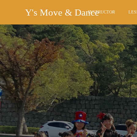
Y's Move & Dance
INSTRUCTOR
LES