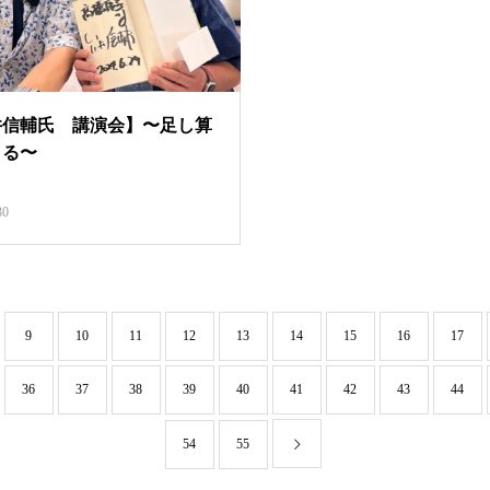
井信輔氏 講演会】〜足し算
きる〜
30
9
10
11
12
13
14
15
16
17
36
37
38
39
40
41
42
43
44
54
55