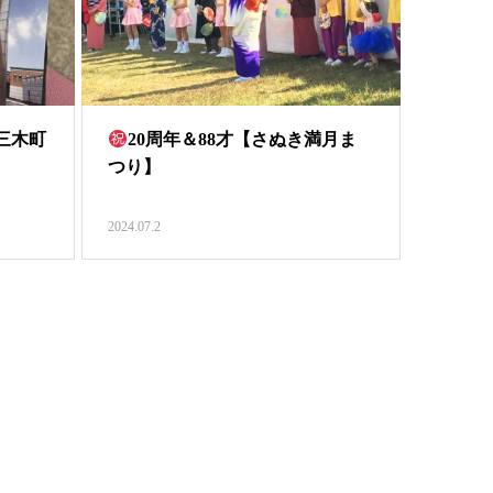
三木町
20周年＆88才【さぬき満月ま
つり】
2024.07.2