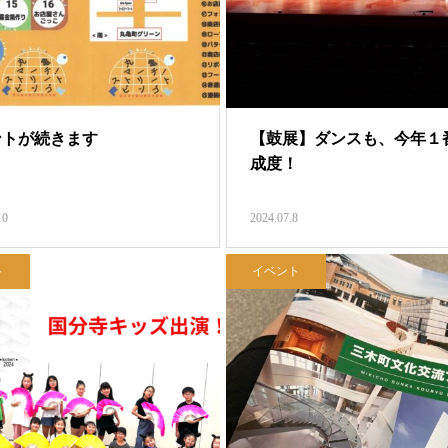
ントが続きます
【鼓展】ダンスも、今年１
成度！
10
2024.07.8
ト
イベント