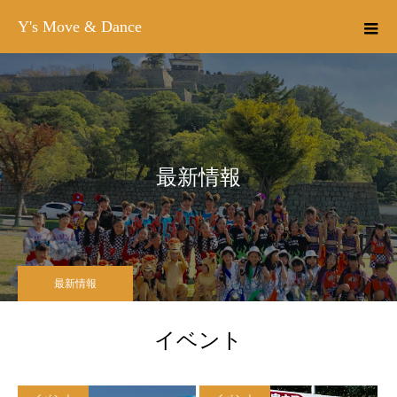
Y's Move & Dance
最新情報
最新情報
イベント